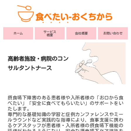
サービス
ホーム
会社概要
お問い合わせ
概要
高齢者施設・病院のコン
サルタントナース
摂食嚥下障害のある患者様や入所者様の
「お口から食
べたい」「安全に食べてもらいたい」の
サポートをい
たします。
専門的な基礎知識の学習と症例カンファレンスや
ミー
ルラウンドなど実践的な指導により、食事支援に
携わ
るケアスタッフが患者様・入所者様の摂食嚥下機能
の
評価がわかるようになり、安全な摂食嚥下ケア技術を