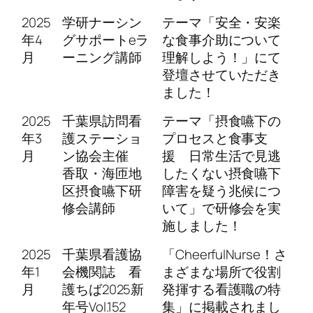
2025
学研ナーシン
テーマ「安全・安楽
年4
グサポートeラ
な食事介助について
月
ーニング講師
理解しよう！」にて
登壇させていただき
ました！
2025
千葉県訪問看
テーマ「摂食嚥下の
年3
護ステーショ
プロセスと食事支
月
ン協会主催
援 日常生活で見逃
香取・海匝地
したくない摂食嚥下
区摂食嚥下研
障害を疑う兆候につ
修会講師
いて」で研修会を実
施しました！
2025
千葉県看護協
「CheerfulNurse！さ
年1
会機関誌 看
まざまな場所で役割
月
護ちば2025新
発揮する看護職の特
年号Vol.152
集」に掲載されまし