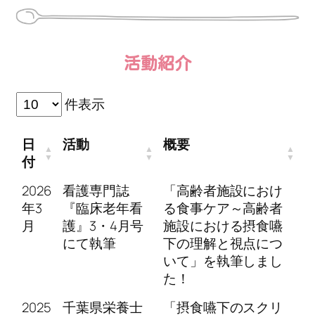
活動紹介
件表示
日
活動
概要
付
2026
看護専門誌
「高齢者施設におけ
年3
『臨床老年看
る食事ケア～高齢者
月
護』3・4月号
施設における摂食嚥
にて執筆
下の理解と視点につ
いて」を執筆しまし
た！
2025
千葉県栄養士
「摂食嚥下のスクリ