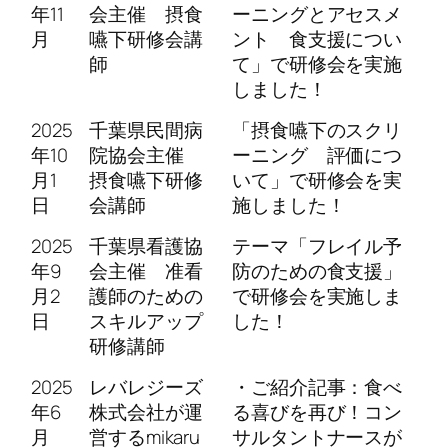
年11
会主催 摂食
ーニングとアセスメ
月
嚥下研修会講
ント 食支援につい
師
て」で研修会を実施
しました！
2025
千葉県民間病
「摂食嚥下のスクリ
年10
院協会主催
ーニング 評価につ
月1
摂食嚥下研修
いて」で研修会を実
日
会講師
施しました！
2025
千葉県看護協
テーマ「フレイル予
年9
会主催 准看
防のための食支援」
月2
護師のための
で研修会を実施しま
日
スキルアップ
した！
研修講師
2025
レバレジーズ
・ご紹介記事：食べ
年6
株式会社が運
る喜びを再び！コン
月
営するmikaru
サルタントナースが