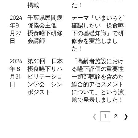
掲載
た！
2024
千葉県民間病
テーマ「いまいちど
年9
院協会主催
確認したい 摂食嚥
月27
摂食嚥下研修
下の基礎知識」で研
日
会講師
修会を実施しまし
た！
2024
第30回 日本
「高齢者施設におけ
年８
摂食嚥下リハ
る嚥下評価の重要性
月31
ビリテーショ
ー頸部聴診を含めた
日
ン学会 シン
総合的アセスメント
ポジスト
について」という演
題で発表しました！
❮
1
2
❯